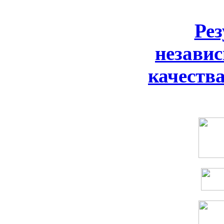
Ре
незави
качеств