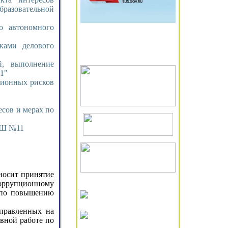
бразовательной
о автономного
Результаты
независимой оценки
ками делового
качества образования
, выполнение
1"
ционных рисков
есов и мерах по
ОШ №11
носит принятие
коррупционному
в по повышению
аправленных на
вной работе по