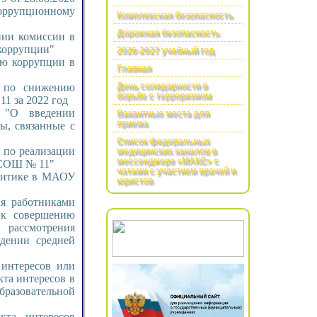
оррупционному
Комплексная безопасность
Дорожная безопасность
нии комиссии в
коррупции"
2026-2027 учебный год
ию коррупции в
Главная
День солидарности в
й по снижению
борьбе с терроризмом
1 за 2022 год
 "О введении
Вакантные места для
приема
ы, связанные с
Список федеральных
х по реализации
медицинских каналов в
мессенджере «МАКС» с
 СОШ № 11"
чатами с участием врачей и
литике в МАОУ
юристов
я работниками
 к совершению
 рассмотрения
дении средней
 интересов или
та интересов в
бразовательной
кта интересов