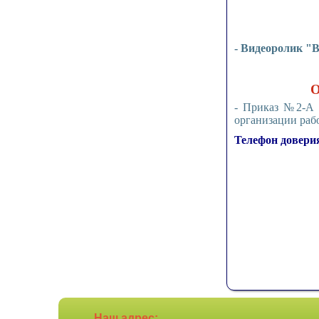
- Видеоролик "
О
- Приказ №2-А о
организации раб
Телефон довери
Наш адрес: