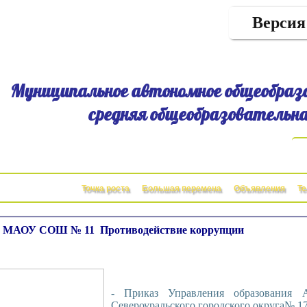
Версия
Муниципальное автономное общеобраз
средняя общеобразовательна
Точка роста
Большая перемена
Объявления
Т
т МАОУ СОШ № 11
Противодействие коррупции
- Приказ Управления образования 
Североуральского городского округа№ 17