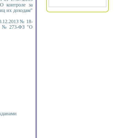
О контроле за
иц их доходам"
.12.2013 № 18-
да № 273-ФЗ "О
жданами