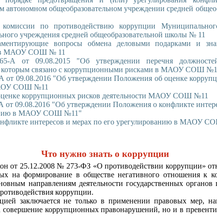
 автономном общеобразовательном учреждении средней общео
 комиссии по противодействию коррупции Муниципальног
ьного учреждения средней общеобразовательной школы № 11
ламентирующие вопросы обмена деловыми подарками и зна
 в МАОУ СОШ № 11
-А от 09.08.2015 "Об утверждении перечня должностей
по которым связано с коррупционными рисками в МАОУ СОШ №1
А от 09.08.2016 "Об утверждении Положения об оценке корруп
МАОУ СОШ №11
оценке коррупционных рисков деятельности МАОУ СОШ №11
А от 09.08.2016 "Об утверждении Положения о конфликте интер
анию в МАОУ СОШ №11"
онфликте интересов и мерах по его урегулированию в МАОУ С
Что нужно знать о коррупции
он от 25.12.2008 № 273-ФЗ «О противодействии коррупции» от
ных на формирование в обществе негативного отношения к 
сновным направлениям деятельности государственных органо
ротиводействия коррупции.
пцией заключается не только в применении правовых мер, н
а совершение коррупционных правонарушений, но и в превенти