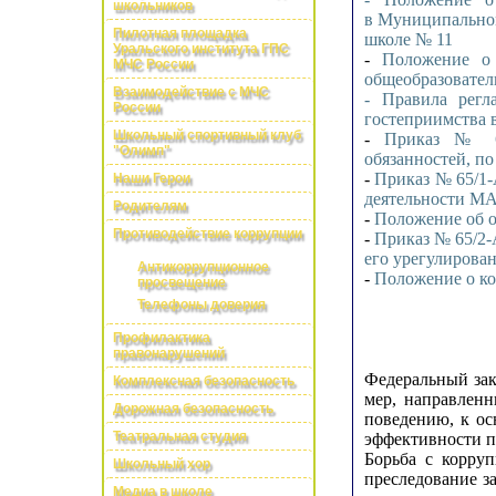
школьников
в Муниципальном
Пилотная площадка
школе № 11
Уральского института ГПС
-
Положение о
МЧС России
общеобразовател
Взаимодействие с МЧС
- Правила рег
России
гостеприимства
Школьный спортивный клуб
-
Приказ № 65
"Олимп"
обязанностей, 
-
Приказ № 65/1-
Наши Герои
деятельности 
Родителям
-
Положение об 
Противодействие коррупции
-
Приказ № 65/2-
его урегулиров
Антикоррупционное
-
Положение о к
просвещение
Телефоны доверия
Профилактика
правонарушений
Федеральный зак
Комплексная безопасность
мер, направлен
Дорожная безопасность
поведению, к о
Театральная студия
эффективности п
Борьба с корру
Школьный хор
преследование з
Медиа в школе