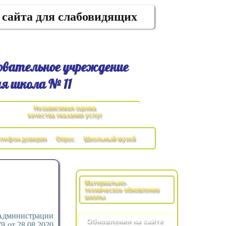
 сайта для слабовидящих
овательное учреждение
я школа № 11
Независимая оценка
качества оказания услуг
елефон доверия
Опрос
Школьный музей
Материально-
техническое обновление
школы
Администрации
Обновления на сайте
9 от 28.08.2020