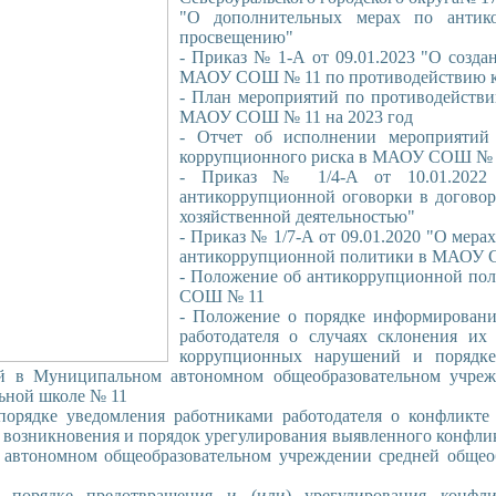
"О дополнительных мерах по антик
просвещению"
- Приказ № 1-А от 09.01.2023 "О созда
МАОУ СОШ № 11 по противодействию 
- План мероприятий по противодейств
МАОУ СОШ № 11 на 2023 год
- Отчет об исполнении мероприяти
коррупционного риска в МАОУ СОШ № 1
- Приказ № 1/4-А от 10.01.2022
антикоррупционной оговорки в договор
хозяйственной деятельностью"
- Приказ № 1/7-А от 09.01.2020 "О мера
антикоррупционной политики в МАОУ
- Положение об антикоррупционной по
СОШ № 11
- Положение о порядке информировани
работодателя о случаях склонения их
коррупционных нарушений и порядке
й в Муниципальном автономном общеобразовательном учреж
ьной школе № 11
порядке уведомления работниками работодателя о конфликте
 возникновения и порядок урегулирования выявленного конфлик
автономном общеобразовательном учреждении средней общео
 порядке предотвращения и (или) урегулирования конфли