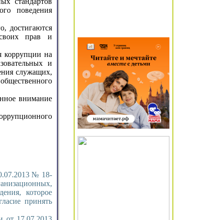
ых стандартов
ого поведения
о, достигаются
 своих прав и
я коррупции на
азовательных и
ения служащих,
общественного
енное внимание
коррупционного
.07.2013 № 18-
анизационных,
ения, которое
гласие принять
 от 17.07.2013