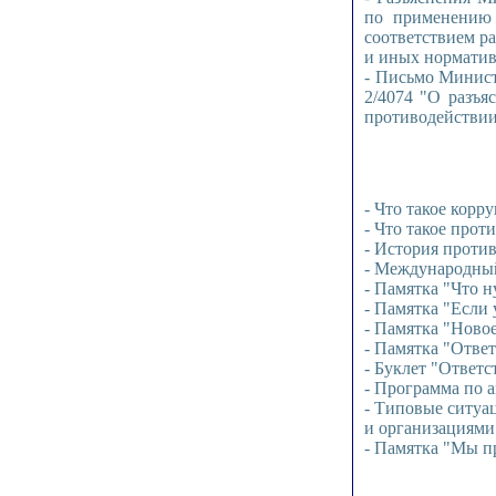
по применению 
соответствием р
и иных норматив
- Письмо Минист
2/4074 "О разъя
противодействи
- Что такое корр
- Что такое про
- История проти
- Международный
- Памятка "Что н
- Памятка "Если 
- Памятка "Ново
- Памятка "Отве
- Буклет "Ответс
- Программа по
- Типовые ситуа
и организациями
- Памятка "Мы п