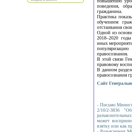
повышению уров
поведения, обр
гражданина.
Практика показы
обучением гра
отстаивания свои
Одной из основн
2018–2020 годы
иных мероприяти
популяризацию
правосознания.
В этой связи Ге
правовому воспи
В данном разде
правосознания г
Сайт Генеральн
- Письмо Минист
2/10/2-3836 "
разъяснительны
может восприни
взятку или как п
- Разъяснения М