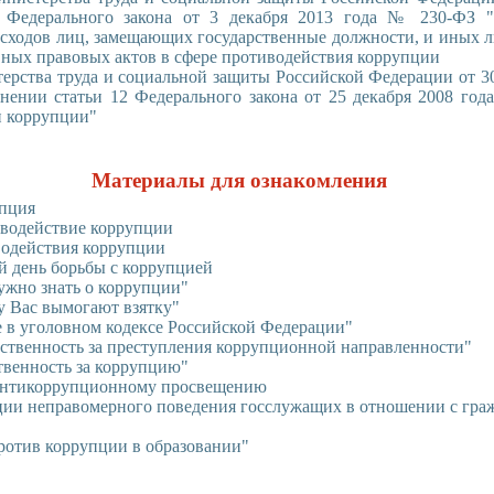
Федерального закона от 3 декабря 2013 года № 230-ФЗ "
асходов лиц, замещающих государственные должности, и иных л
ных правовых актов в сфере противодействия коррупции
ерства труда и социальной защиты Российской Федерации от 30
снении статьи 12 Федерального закона от 25 декабря 2008 го
и коррупции"
Материалы для ознакомления
упция
тиводействие коррупции
водействия коррупции
 день борьбы с коррупцией
ужно знать о коррупции"
у Вас вымогают взятку"
е в уголовном кодексе Российской Федерации"
тственность за преступления коррупционной направленности"
твенность за коррупцию"
 антикоррупционному просвещению
ции неправомерного поведения госслужащих в отношении с гра
ротив коррупции в образовании"