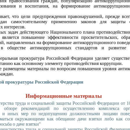
ня правосознания граждан, популяризацию антикоррупционн
азования и воспитания, на формирование антикоррупционн
вает, что цели предупреждения правонарушений, прежде всег
ждан самостоятельному применению законов для защиты
х интересов.
ых задач действующего Национального плана противодействи
 является повышение эффективности просветительских, обр
й, направленных на формирование антикоррупционного повед
 в обществе антикоррупционных стандартов и развитие 
неральная прокуратура Российской Федерации уделяет существ
танию как основному элементу противодействия коррупции.
ле размещены материалы по вопросам повышения уровня анти
раждан.
ой прокуратуры Российской Федерации
Информационные материалы
ерства труда и социальной защиты Российской Федерации от 10
Об обзоре рекомендаций по осуществлению комплекса орг
х и иных мер по недопущению должностными лицами повед
маться окружающими как обещание дачи взятки либо как со
росьба о даче взятки"
инистерства труда и социальной защиты Российской Федерации