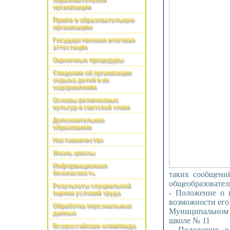
организации
Приём в образовательную
организацию
Государственная итоговая
аттестация
Оценочные процедуры
Сведения об организации
отдыха детей и их
оздоровлении
Основы религиозных
культур и светской этики
Дополнительное
образование
Наставничество
Жизнь школы
Информационная
безопасность
таких сообщени
общеобразовател
Результаты специальной
- Положение о 
оценки условий труда
возможности его
Обработка персональных
Муниципальном 
данных
школе № 11
Всероссийская олимпиада
- Положение о