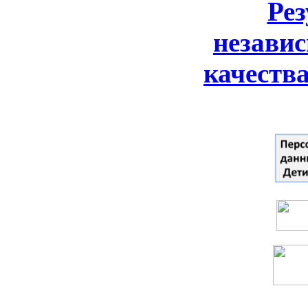
Ре
незави
качеств