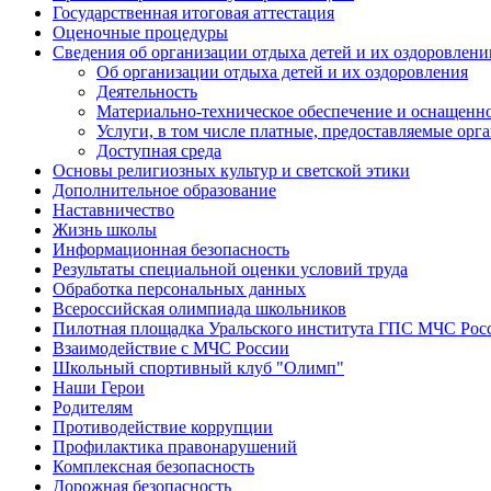
Государственная итоговая аттестация
Оценочные процедуры
Сведения об организации отдыха детей и их оздоровлени
Об организации отдыха детей и их оздоровления
Деятельность
Материально-техническое обеспечение и оснащенно
Услуги, в том числе платные, предоставляемые орг
Доступная среда
Основы религиозных культур и светской этики
Дополнительное образование
Наставничество
Жизнь школы
Информационная безопасность
Результаты специальной оценки условий труда
Обработка персональных данных
Всероссийская олимпиада школьников
Пилотная площадка Уральского института ГПС МЧС Рос
Взаимодействие с МЧС России
Школьный спортивный клуб "Олимп"
Наши Герои
Родителям
Противодействие коррупции
Профилактика правонарушений
Комплексная безопасность
Дорожная безопасность