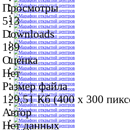
Просмотры
513
Downloads
189
Оценка
Нет
Размер файла
129.51 Кб (400 x 300 пикс
Автор
Нет данных