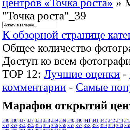
центров «Точка роста»
» М
"Точка роста"_39
К обзорной странице кате
Общее количество фотогра
Доступ ко всем фотографи
TOP 12:
Лучшие оценки
-
комментарии
-
Самые поп
Марафон открытий цент
336
336
337
337
338
338
339
339
340
340
341
341
342
342
343
34
353
353
354
354
355
355
356
356
357
357
358
358
359
359
360
36