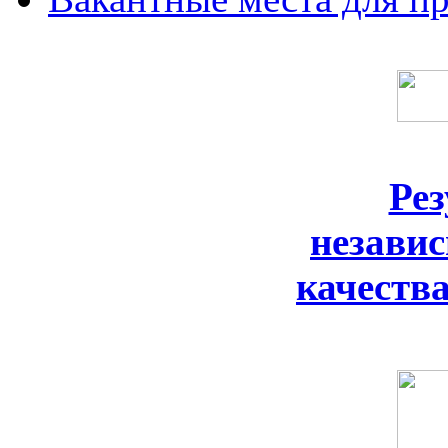
Ре
незави
качеств