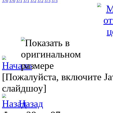
370
370
371
371
372
372
373
373
[Пожалуйста, включите Ja
слайдшоу]
Назад