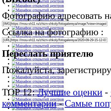
Фотографию адресовать н
Ссылка на фотографию :
Переслать приятелю
Пожалуйста, зарегистрируй
TOP 12:
Лучшие оценки
-
комментарии
-
Самые поп