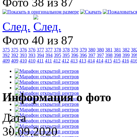
Фото 38 из 87
След.
Фото 40 из 87
375
375
376
376
377
377
378
378
379
379
380
380
381
381
382
38
392
392
393
393
394
394
395
395
396
396
397
397
398
398
399
39
409
409
410
410
411
411
412
412
413
413
414
414
415
415
416
41
Информация о фото
Дата
30.09.2020