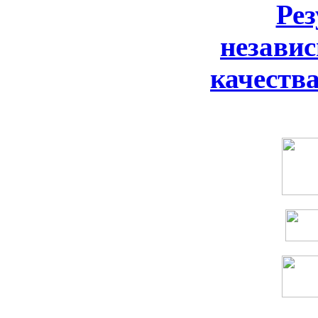
Ре
незави
качеств