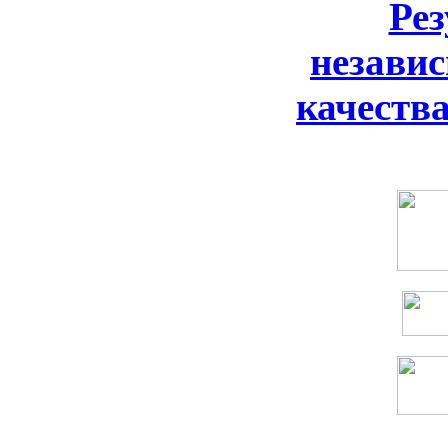
Ре
незави
качеств