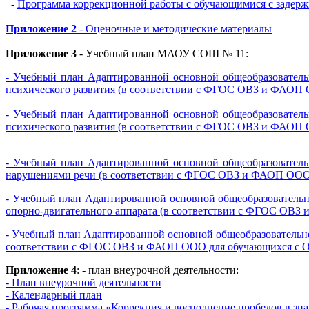
-
Программа коррекционной работы с обучающимися с задержк
Приложение 2
- Оценочные и методические материалы
Приложение 3
- Учебный план МАОУ СОШ № 11:
- Учебный план Адаптированной основной общеобразователь
психического развития (в соответствии с ФГОС ОВЗ и ФАОП
- Учебный план Адаптированной основной общеобразователь
психического развития (в соответствии с ФГОС ОВЗ и ФАОП
- Учебный план Адаптированной основной общеобразователь
нарушениями речи (в соответствии с ФГОС ОВЗ и ФАОП ООО 
- Учебный план Адаптированной основной общеобразовательн
опорно-двигательного аппарата (в соответствии с ФГОС ОВЗ
- Учебный план Адаптированной основной общеобразовательн
соответствии с ФГОС ОВЗ и ФАОП ООО для обучающихся с 
Приложение 4
: - план внеурочной деятельности:
- План внеурочной деятельности
- Календарный план
- Рабочая программа «Коррекция и восполнение пробелов в зн