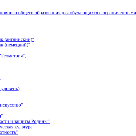
сновного общего образования для обучающихся с ограниченным
к (английский)"
к (немецкий)"
"Геометрия",
"
 уровень)
 искусство"
)"
ности и защиты Родины"
ческая культура"
отность"