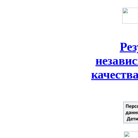
Ре
незави
качеств