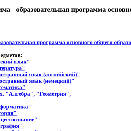
ма - образовательная программа основно
разовательная программа основного общего образ
едметов:
сский язык"
тература"
остранный язык (английский)"
остранный язык (немецкий)"
тематика"
х, "Алгебра", "Геометрия",
нформатика"
тория"
бществознание"
ография"