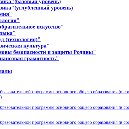
зика"(базовый уровень)
зика"(углубленный уровень)
имия"
ология"
бразительное искусство"
узыка"
д (технология)"
зическая культура"
новы безопасности и защиты Родины"
нансовая грамотность"
риалы
образовательной программы основного общего образования (в
)
образовательной программы основного общего образования (в
образовательной программы основного общего образования (в