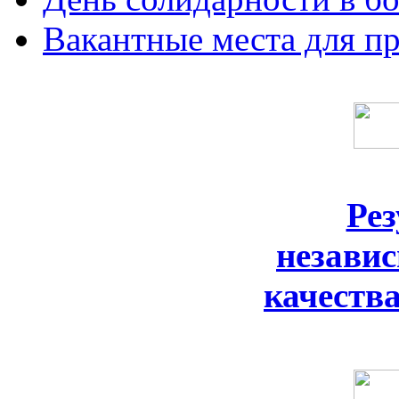
Вакантные места для п
Ре
незави
качеств