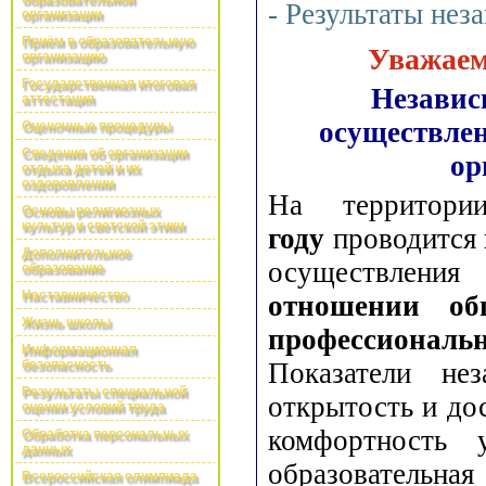
- Результаты нез
организации
Приём в образовательную
Уважаем
организацию
Государственная итоговая
Независ
аттестация
осуществлен
Оценочные процедуры
Сведения об организации
ор
отдыха детей и их
оздоровлении
На территори
Основы религиозных
культур и светской этики
году
проводится
Дополнительное
осуществления
образование
Наставничество
отношении об
Жизнь школы
профессиональн
Информационная
безопасность
Показатели нез
Результаты специальной
открытость и до
оценки условий труда
комфортность 
Обработка персональных
данных
образовательна
Всероссийская олимпиада