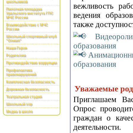
школьников
вежливость раб
Пилотная площадка
ведения образов
Уральского института ГПС
МЧС России
также доступност
Взаимодействие с МЧС
России
Видеоролик
Школьный спортивный клуб
"Олимп"
образования
Наши Герои
Анимационный
Родителям
образования
Противодействие коррупции
Профилактика
правонарушений
Комплексная безопасность
Уважаемые род
Дорожная безопасность
Театральная студия
Приглашаем Вас
Школьный хор
Опрос проводит
Медиа в школе
граждан о каче
деятельности.