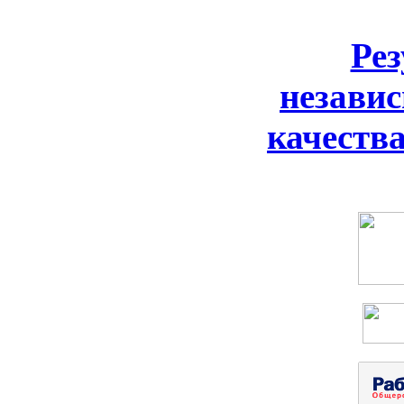
Ре
незави
качеств