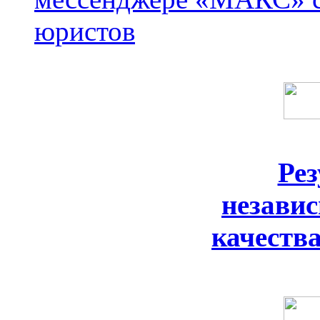
юристов
Ре
незави
качеств