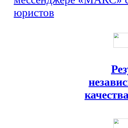
юристов
Ре
незави
качеств