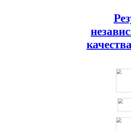
Ре
незави
качеств