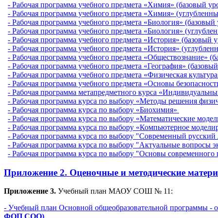
- Рабочая программа учебного предмета «Химия» (базовый ур
- Рабочая программа учебного предмета «Химия» (углубленны
- Рабочая программа учебного предмета «Биология» (базовый 
- Рабочая программа учебного предмета «Биология» (углубле
- Рабочая программа учебного предмета «История» (базовый у
- Рабочая программа учебного предмета «История» (углублен
- Рабочая программа учебного предмета «Обществознание» (б
- Рабочая программа учебного предмета «География» (базовый
- Рабочая программа учебного предмета «Физическая культура
- Рабочая программа учебного предмета «Основы безопаснос
- Рабочая программа метапредметного курса «Индивидуальн
- Рабочая программа курса по выбору «Методы решения физич
- Рабочая программа курса по выбору «Биохимия»
- Рабочая программа курса по выбору «Математические моде
- Рабочая программа курса по выбору «Компьютерное модели
- Рабочая программа курса по выбору "Современный русский
- Рабочая программа курса по выбору "Актуальные вопросы 
- Рабочая программа курса по выбору "Основы современного 
Приложение 2.
Оценочные и методические матер
Приложение 3.
Учебный план МАОУ СОШ № 11:
- Учебный план Основной общеобразовательной программы - 
ФОП СОО)