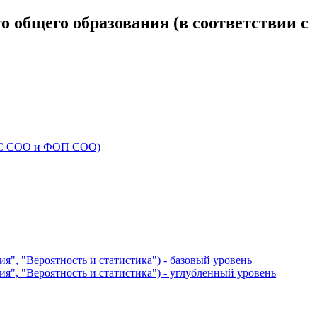
 общего образования (в соответствии с
ФГОС СОО и ФОП СОО)
я", "Вероятность и статистика") - базовый уровень
ия", "Вероятность и статистика") - углубленный уровень