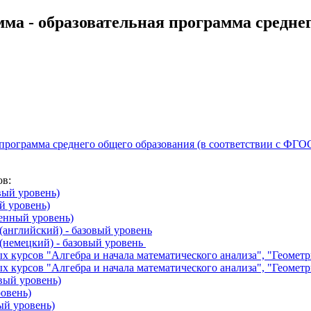
а - образовательная программа среднего
ая программа среднего общего образования (в соответствии с 
ов:
вый уровень)
й уровень)
ленный уровень)
(английский) - базовый уровень
(немецкий) - базовый уровень
 курсов "Алгебра и начала математического анализа", "Геометри
х курсов "Алгебра и начала математического анализа", "Геометр
вый уровень)
ровень)
ый уровень)