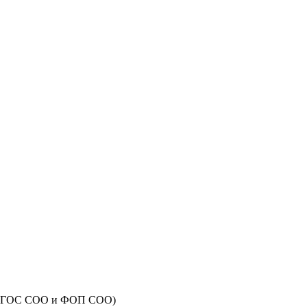
 с ФГОС СОО и ФОП СОО)