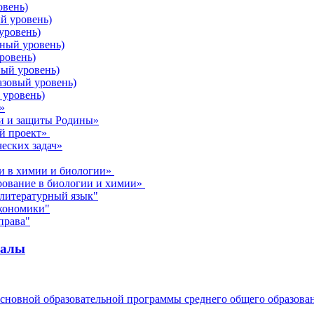
овень)
й уровень)
уровень)
нный уровень)
ровень)
ный уровень)
азовый уровень)
 уровень)
»
ти и защиты Родины»
ый проект»
еских задач»
ли в химии и биологии»
рование в биологии и химии»
 литературный язык"
экономики"
права"
иалы
основной образовательной программы среднего общего образова