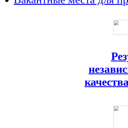
Ре
незави
качеств