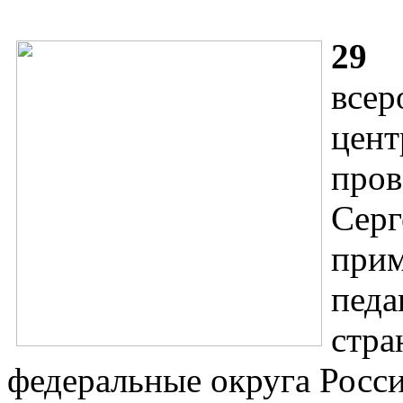
29
все
цен
пров
Сер
при
пед
стр
федеральные округа Росси