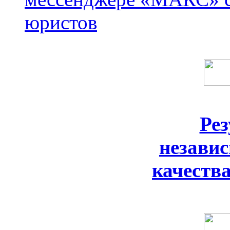
юристов
Ре
незави
качеств