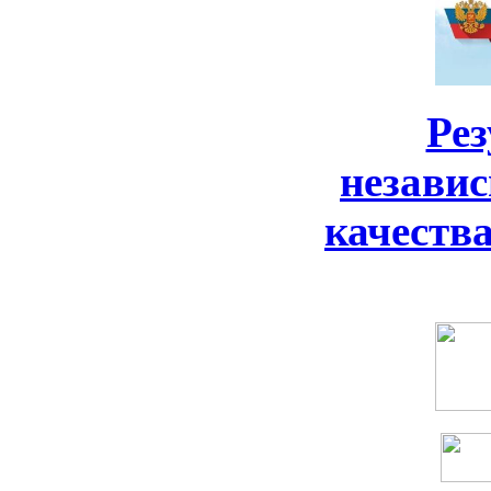
Ре
незави
качеств