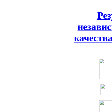
Ре
незави
качеств