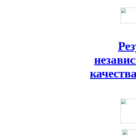
Ре
незави
качеств