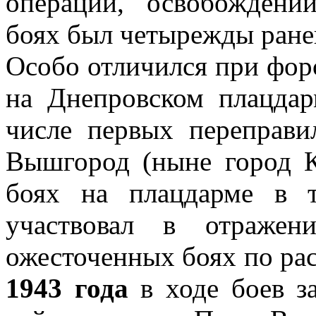
операции, освобожден
боях был четырежды ране
Особо отличился при фор
на Днепровском плацда
числе первых переправи
Вышгород (ныне город К
боях на плацдарме в т
участвовал в отражен
ожесточенных боях по р
1943 года
в ходе боев з