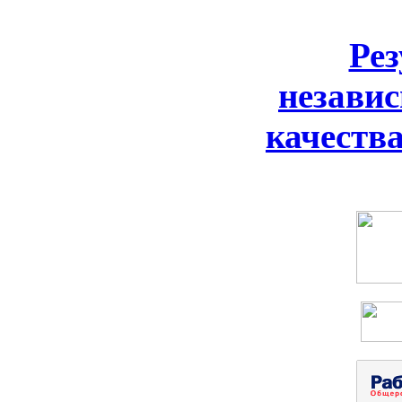
Ре
незави
качеств