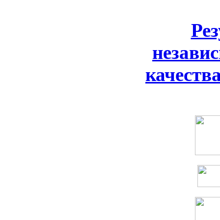
Ре
незави
качеств