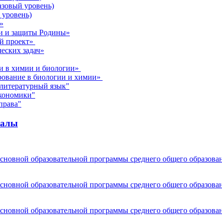
азовый уровень)
 уровень)
»
ти и защиты Родины»
ый проект»
еских задач»
ли в химии и биологии»
рование в биологии и химии»
 литературный язык"
экономики"
права"
иалы
основной образовательной программы среднего общего образова
основной образовательной программы среднего общего образова
основной образовательной программы среднего общего образова