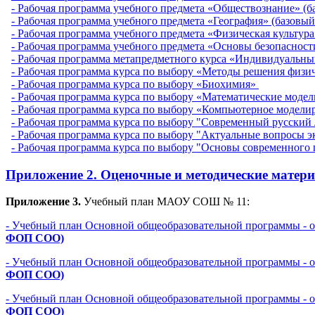
- Рабочая программа учебного предмета «Обществознание» (б
- Рабочая программа учебного предмета «География» (базовый
- Рабочая программа учебного предмета «Физическая культура
- Рабочая программа учебного предмета «Основы безопаснос
- Рабочая программа метапредметного курса «Индивидуальн
- Рабочая программа курса по выбору «Методы решения физич
- Рабочая программа курса по выбору «Биохимия»
- Рабочая программа курса по выбору «Математические моде
- Рабочая программа курса по выбору «Компьютерное модели
- Рабочая программа курса по выбору "Современный русский
- Рабочая программа курса по выбору "Актуальные вопросы 
- Рабочая программа курса по выбору "Основы современного 
Приложение 2.
Оценочные и методические матер
Приложение 3.
Учебный план МАОУ СОШ № 11:
- Учебный план Основной общеобразовательной программы - 
ФОП СОО)
- Учебный план Основной общеобразовательной программы - 
ФОП СОО)
- Учебный план Основной общеобразовательной программы - 
ФОП СОО)