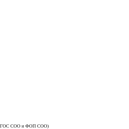
 с ФГОС СОО и ФОП СОО)