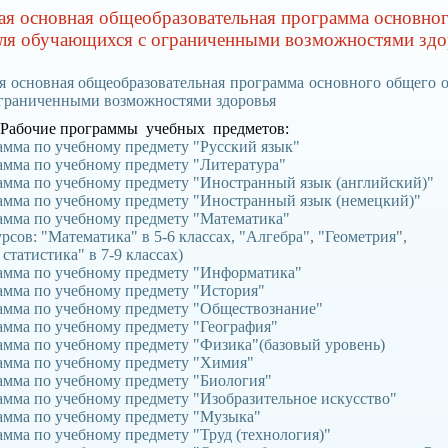
ая основная общеобразовательная программа основно
для обучающихся с ограниченными возможностями здо
я основная общеобразовательная программа основного общего о
граниченными возможностями здоровья
 Рабочие программы учебных предметов:
амма по учебному предмету "Русский язык"
амма по учебному предмету "Литература"
амма по учебному предмету "Иностранный язык (английский)"
амма по учебному предмету "Иностранный язык (немецкий)"
амма по учебному предмету "Математика"
ов: "Математика" в 5-6 классах, "Алгебра", "Геометрия",
татистика" в 7-9 классах)
рамма по учебному предмету "Информатика"
амма по учебному предмету "История"
рамма по учебному предмету "Обществознание"
рамма по учебному предмету "География"
амма по учебному предмету "Физика"(базовый уровень)
амма по учебному предмету "Химия"
амма по учебному предмету "Биология"
рамма по учебному предмету "Изобразительное искусство"
рамма по учебному предмету "Музыка"
амма по учебному предмету "Труд (технология)"