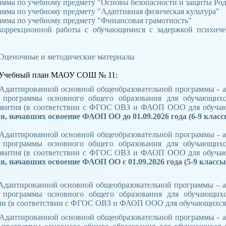
амма по учебному предмету "Основы безопасности и защиты Ро
амма по учебному предмету "Адаптивная физическая культура"
амма по учебному предмету "Финансовая грамотность"
коррекционной работы с обучающимися с задержкой психичес
Оценочные и методические материалы
 Учебный план МАОУ СОШ № 11:
Адаптированной основной общеобразовательной программы - 
й программы основного общего образования для обучающихс
азвития (в соответствии с ФГОС ОВЗ и ФАОП ООО для обуча
я, начавших освоение
ФАОП ОО
до 01.09.2026 года (6-9 класс
Адаптированной основной общеобразовательной программы - 
й программы основного общего образования для обучающихс
азвития (в соответствии с ФГОС ОВЗ и ФАОП ООО для обуча
я, начавших освоение ФАОП ОО с 01.09.2026 года
(5-9 классы
Адаптированной основной общеобразовательной программы – 
й программы основного общего образования для обучающих
чи (в соответствии с ФГОС ОВЗ и ФАОП ООО для обучающихся 
Адаптированной основной общеобразовательной программы - 