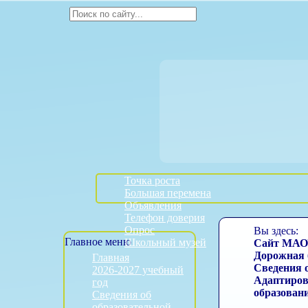
Точка роста
Большая перемена
Объявления
Телефон доверия
Опрос
Вы здесь:
Главное меню
Школьный музей
Сайт МАО
Дорожная 
Главная
Сведения 
2026-2027 учебный
Адаптиров
год
образован
Сведения об
образовательной