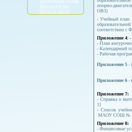
образовательно
Театральная студия
опорно-двигател
Школьный хор
ОВЗ)
Медиа в школе
- Учебный план 
образовательной
соответствии с
Приложение 4
: 
- План внеурочн
- Календарный п
- Рабочая прогр
Приложение 5
- 
Приложение 6 -
Приложение 7:
- Справка о ма
11
- Список учебн
МАОУ СОШ № 11
Приложение 8:
- Финансовые у