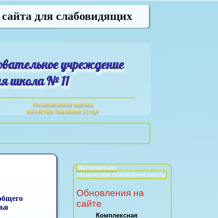
 сайта для слабовидящих
овательное учреждение
я школа № 11
Независимая оценка
качества оказания услуг
Материально-
техническое обновление школы
Обновления на
общего
сайте
вья
Комплексная