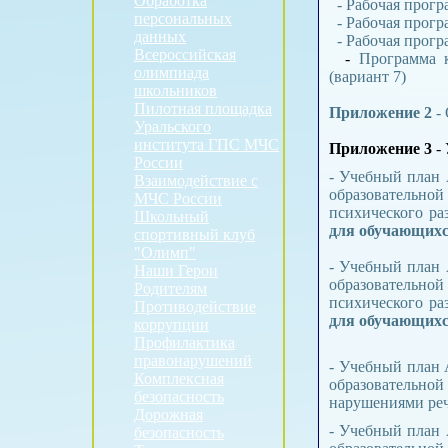
Обработка
- Рабочая прогр
персональных
- Рабочая прогр
данных
- Рабочая прогр
Всероссийская
-
Программа 
олимпиада
(вариант 7)
школьников
Пилотная площадка
Приложение 2
- 
Уральского
института ГПС МЧС
Приложение 3
-
России
- Учебный план 
Взаимодействие с
образовательно
МЧС России
психического р
Школьный
для обучающихс
спортивный клуб
"Олимп"
- Учебный план 
Наши Герои
образовательно
Родителям
психического р
Противодействие
для обучающихс
коррупции
Профилактика
правонарушений
- Учебный план 
Комплексная
образовательно
безопасность
нарушениями ре
Дорожная
- Учебный план 
безопасность