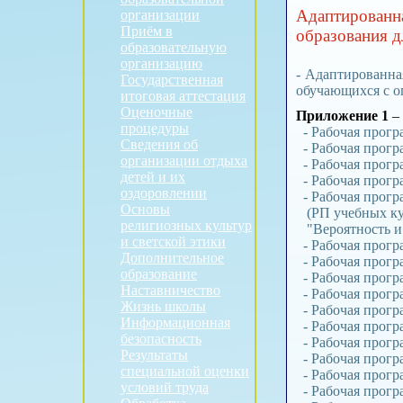
Адаптированн
организации
Приём в
образования 
образовательную
организацию
- Адаптированна
Государственная
обучающихся с о
итоговая аттестация
Оценочные
Приложение 1
–
процедуры
- Рабочая прогр
Сведения об
- Рабочая прогр
организации отдыха
- Рабочая прогр
детей и их
- Рабочая прогр
оздоровлении
- Рабочая прогр
Основы
(РП учебных курс
религиозных культур
"Вероятность и с
и светской этики
- Рабочая прог
Дополнительное
- Рабочая прогр
образование
- Рабочая прог
Наставничество
- Рабочая прог
Жизнь школы
- Рабочая прогр
Информационная
- Рабочая прогр
безопасность
- Рабочая прогр
Результаты
- Рабочая прог
специальной оценки
- Рабочая прог
условий труда
- Рабочая прогр